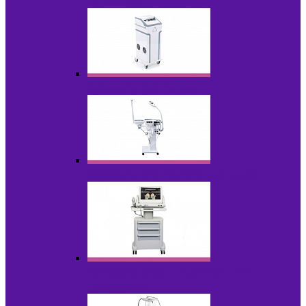
НОВИНКИ
Аппараты для пилинга
Аппараты для проблемной кожи
Аппараты cмас - лифтинга HIFU /
Липосоник