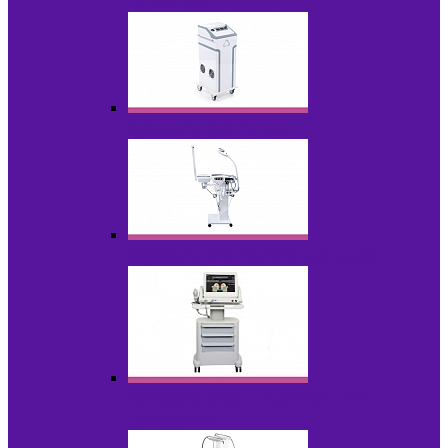
НОВИНКИ
Аппараты для пилинга
Аппараты для проблемной кожи
Аппараты cмас - лифтинга HIFU /
Липосоник