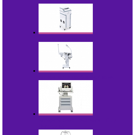
НОВИНКИ
Аппараты для пилинга
Аппараты для проблемной кожи
Аппараты cмас - лифтинга HIFU /
Липосоник