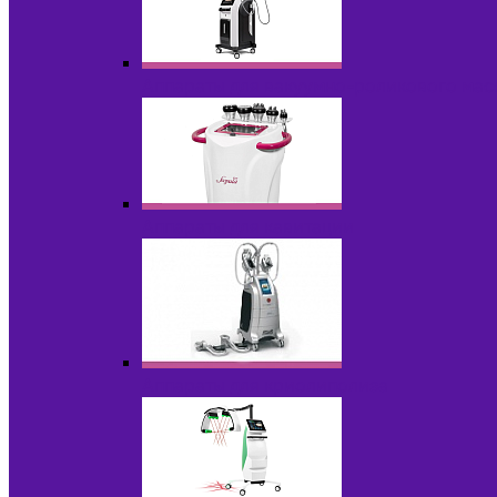
Аппараты для вакуумно-роликового ма
Аппараты для кавитации
Аппараты для криолиполиза