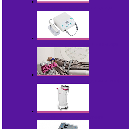
Аппараты для диодного липолиза
Аппараты для педикюра и маникюра
Аппараты для прессотерапии и лимфод
Аппараты для радиолифтинга