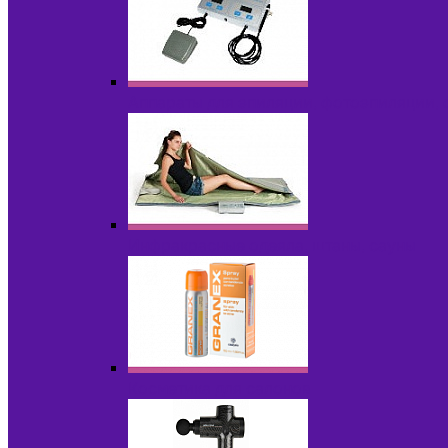
Аппараты для эпиляции, фотоэпиляции,
Инфракрасные одеяла, штаны, сауны
Косметика для салонов