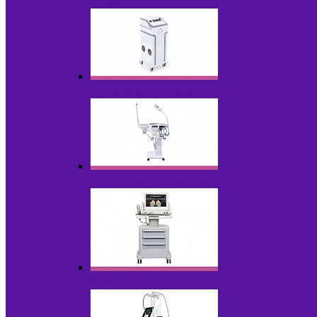
НОВИНКИ
Аппараты для пилинга
Аппараты для проблемной кожи
Аппараты cмас - лифтинга HIFU / Липос