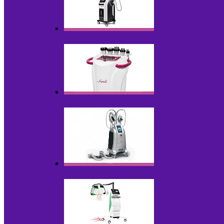
Аппараты для вакуумно-роликового ма
Аппараты для кавитации
Аппараты для криолиполиза