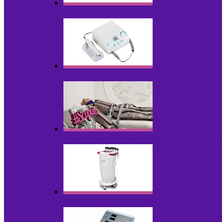
Аппараты для диодного липолиза
Аппараты для педикюра и маникюра
Аппараты для прессотерапии и лимфод
Аппараты для радиолифтинга