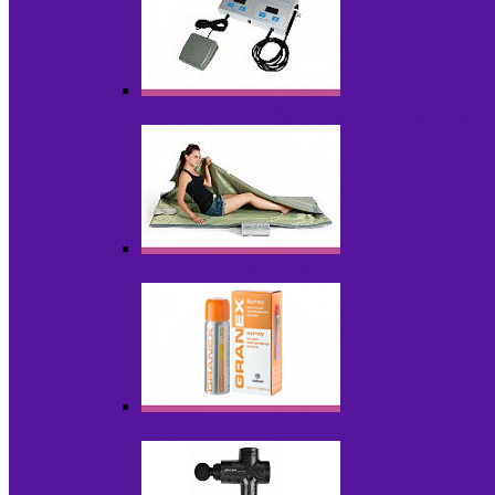
Аппараты для эпиляции, фотоэпиляции,
Инфракрасные одеяла, штаны, сауны
Косметика для салонов