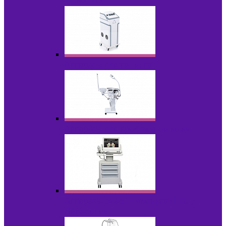
НОВИНКИ
Аппараты для пилинга
Аппараты для проблемной кожи
Аппараты cмас - лифтинга HIFU /
Липосоник