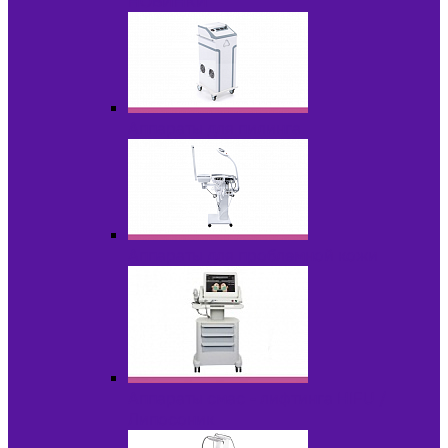
НОВИНКИ
Аппараты для пилинга
Аппараты для проблемной кожи
Аппараты cмас - лифтинга HIFU /
Липосоник