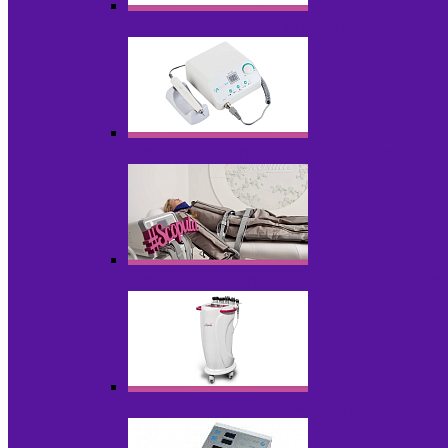
Аппараты для диодного липолиза
Аппараты для педикюра и маникюра
Аппараты для прессотерапии и лимфод
Аппараты для радиолифтинга