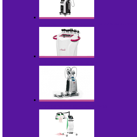
Аппараты для вакуумно-роликового ма
Аппараты для кавитации
Аппараты для криолиполиза