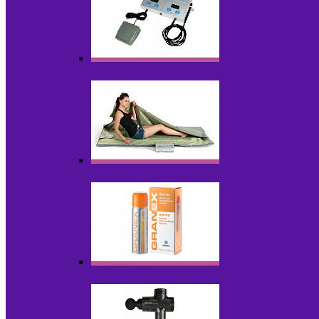
Аппараты для эпиляции, фотоэпиляции,
Инфракрасные одеяла, штаны, сауны
Косметика для салонов