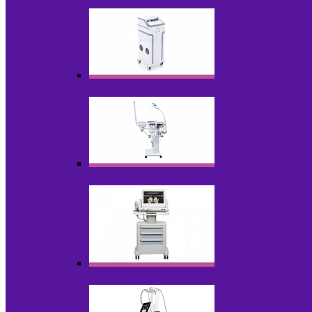
НОВИНКИ
Аппараты для пилинга
Аппараты для проблемной кожи
Аппараты cмас - лифтинга HIFU / Липос