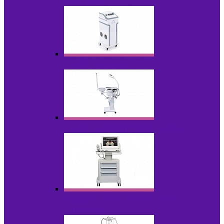
НОВИНКИ
Аппараты для пилинга
Аппараты для проблемной кожи
Аппараты cмас - лифтинга HIFU /
Липосоник