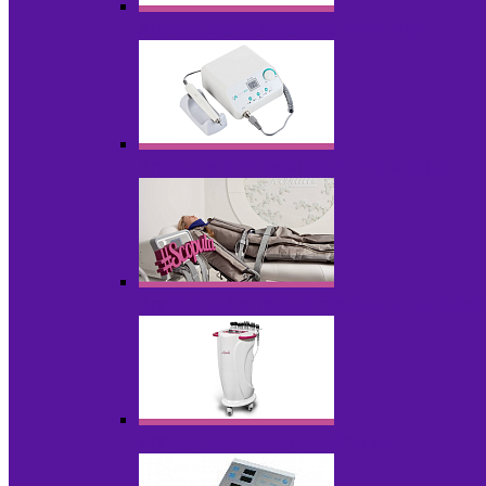
Аппараты для диодного липолиза
Аппараты для педикюра и маникюра
Аппараты для прессотерапии и лимфод
Аппараты для радиолифтинга