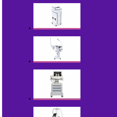
НОВИНКИ
Аппараты для пилинга
Аппараты для проблемной кожи
Аппараты cмас - лифтинга HIFU / Липос