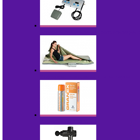
Аппараты для эпиляции, фотоэпиляции,
Инфракрасные одеяла, штаны, сауны
Косметика для салонов