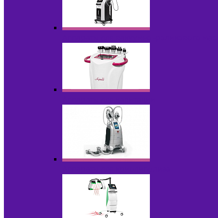
Аппараты для вакуумно-роликового ма
Аппараты для кавитации
Аппараты для криолиполиза