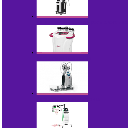
Аппараты для вакуумно-роликового ма
Аппараты для кавитации
Аппараты для криолиполиза