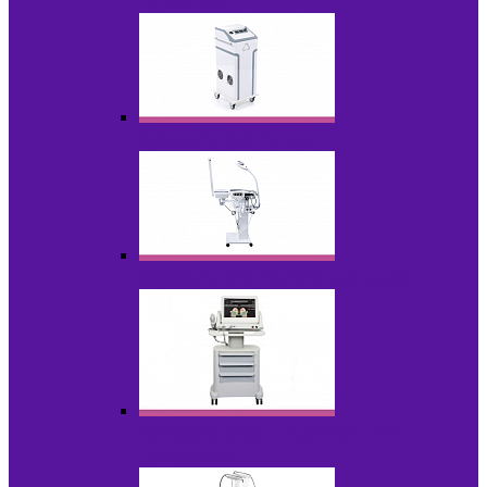
НОВИНКИ
Аппараты для пилинга
Аппараты для проблемной кожи
Аппараты cмас - лифтинга HIFU /
Липосоник