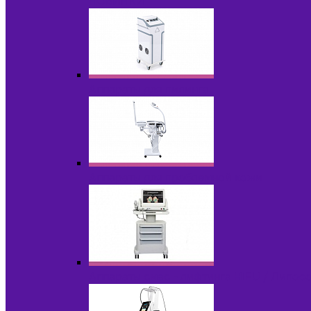
НОВИНКИ
Аппараты для пилинга
Аппараты для проблемной кожи
Аппараты cмас - лифтинга HIFU / Липос