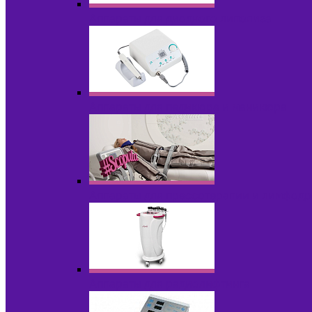
Аппараты для диодного липолиза
Аппараты для педикюра и маникюра
Аппараты для прессотерапии и лимфод
Аппараты для радиолифтинга