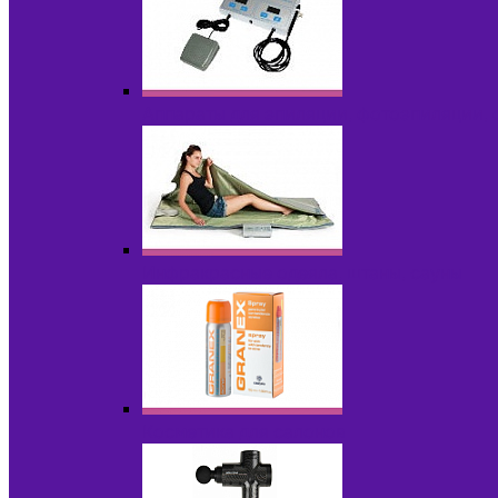
Аппараты для эпиляции, фотоэпиляции,
Инфракрасные одеяла, штаны, сауны
Косметика для салонов