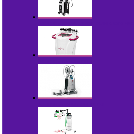
Аппараты для вакуумно-роликового ма
Аппараты для кавитации
Аппараты для криолиполиза