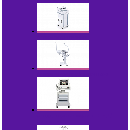
НОВИНКИ
Аппараты для пилинга
Аппараты для проблемной кожи
Аппараты cмас - лифтинга HIFU /
Липосоник