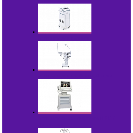
НОВИНКИ
Аппараты для пилинга
Аппараты для проблемной кожи
Аппараты cмас - лифтинга HIFU /
Липосоник