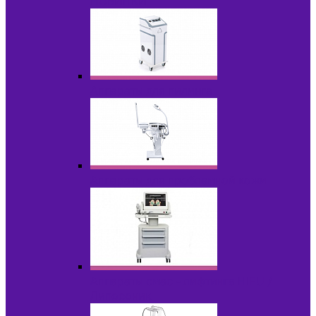
НОВИНКИ
Аппараты для пилинга
Аппараты для проблемной кожи
Аппараты cмас - лифтинга HIFU /
Липосоник