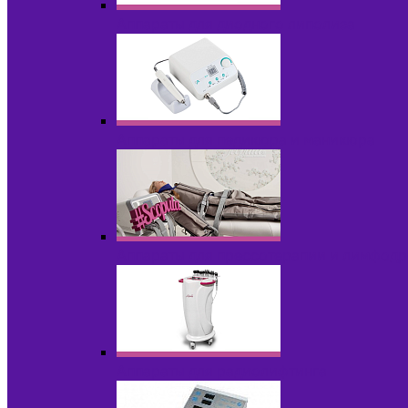
Аппараты для диодного липолиза
Аппараты для педикюра и маникюра
Аппараты для прессотерапии и лимфод
Аппараты для радиолифтинга