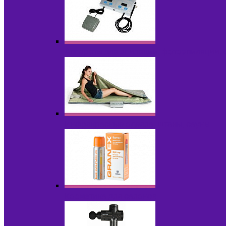
Аппараты для эпиляции, фотоэпиляции,
Инфракрасные одеяла, штаны, сауны
Косметика для салонов