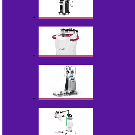
Аппараты для вакуумно-роликового ма
Аппараты для кавитации
Аппараты для криолиполиза