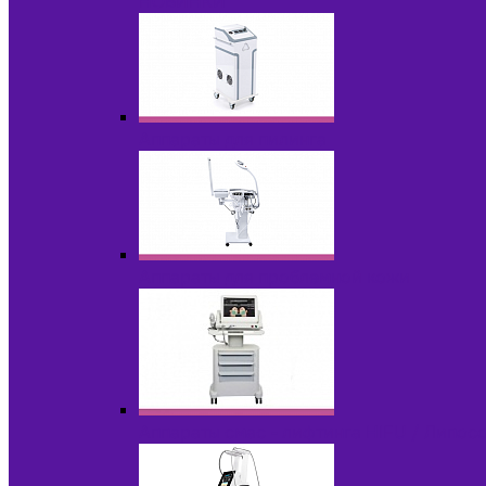
НОВИНКИ
Аппараты для пилинга
Аппараты для проблемной кожи
Аппараты cмас - лифтинга HIFU / Липос